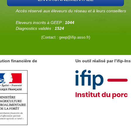
Accès réservé aux éleveurs du réseau et à leurs conseillers
Eleveurs inscrits à GEEP :
1044
Diagnostics validés :
1524
(Contact : geep@ifip.asso.fr)
ution financière de
Un outil réalisé par l’ifip-In